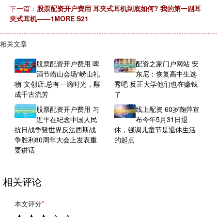
下一篇：
股票配资开户费用 耳夹式耳机到底如何? 我的第一副耳
夹式耳机——1MORE S21
相关文章
股票配资开户费用 啤
配资之家门户网站 安
酒节崂山会场“崂山礼
东尼：恢复高中生选
物”文创店:总有一滴时光，酵
秀吧 反正大学他们也在赚钱
成千古流芳
了
股票配资开户费用 习
线上配资 60岁鞠萍宣
近平在纪念中国人民
布今年5月31日退
抗日战争暨世界反法西斯战
休，强调儿童节是退休生活
争胜利80周年大会上发表重
的起点
要讲话
相关评论
本文评分
*