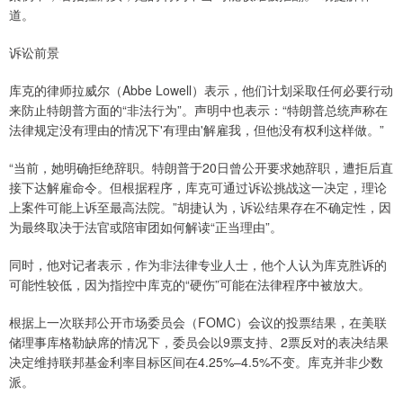
道。
诉讼前景
库克的律师拉威尔（Abbe Lowell）表示，他们计划采取任何必要行动
来防止特朗普方面的“非法行为”。声明中也表示：“特朗普总统声称在
法律规定没有理由的情况下'有理由'解雇我，但他没有权利这样做。”
“当前，她明确拒绝辞职。特朗普于20日曾公开要求她辞职，遭拒后直
接下达解雇命令。但根据程序，库克可通过诉讼挑战这一决定，理论
上案件可能上诉至最高法院。”胡捷认为，诉讼结果存在不确定性，因
为最终取决于法官或陪审团如何解读“正当理由”。
同时，他对记者表示，作为非法律专业人士，他个人认为库克胜诉的
可能性较低，因为指控中库克的“硬伤”可能在法律程序中被放大。
根据上一次联邦公开市场委员会（FOMC）会议的投票结果，在美联
储理事库格勒缺席的情况下，委员会以9票支持、2票反对的表决结果
决定维持联邦基金利率目标区间在4.25%–4.5%不变。库克并非少数
派。