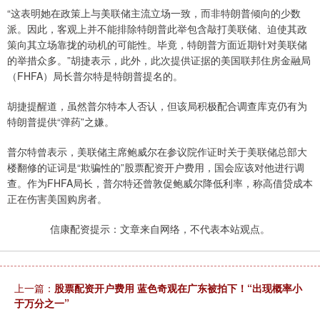
“这表明她在政策上与美联储主流立场一致，而非特朗普倾向的少数
派。因此，客观上并不能排除特朗普此举包含敲打美联储、迫使其政
策向其立场靠拢的动机的可能性。毕竟，特朗普方面近期针对美联储
的举措众多。”胡捷表示，此外，此次提供证据的美国联邦住房金融局
（FHFA）局长普尔特是特朗普提名的。
胡捷提醒道，虽然普尔特本人否认，但该局积极配合调查库克仍有为
特朗普提供“弹药”之嫌。
普尔特曾表示，美联储主席鲍威尔在参议院作证时关于美联储总部大
楼翻修的证词是“欺骗性的”股票配资开户费用，国会应该对他进行调
查。作为FHFA局长，普尔特还曾敦促鲍威尔降低利率，称高借贷成本
正在伤害美国购房者。
信康配资提示：文章来自网络，不代表本站观点。
上一篇：
股票配资开户费用 蓝色奇观在广东被拍下！“出现概率小
于万分之一”